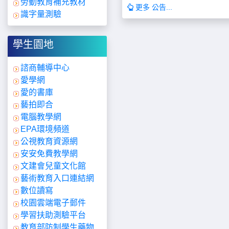
勞動教育補充教材
更多 公告...
識字量測驗
學生園地
諮商輔導中心
愛學網
愛的書庫
藝拍即合
電腦教學網
EPA環境頻道
公視教育資源網
安安免費教學網
文建會兒童文化館
藝術教育入口連結網
數位讀寫
校園雲端電子郵件
學習扶助測驗平台
教育部防制學生藥物