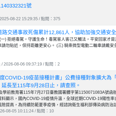
40332321號
25-08-22 15:29:35 / 點閱：375
月道路交通事故死傷累計12,861人，協助加強交通安
 (一) 拒絕毒駕，守護生命！毒駕害人害己又觸法，平安回家才是真
請勿貼近，保持距離更安心。 (三) 騎乘微型電動二輪車請戴
026-08-06 09:37:19 / 點閱：2
5年度COVID-19疫苗接種計畫」公費接種對象擴大
延長至115年9月28日止，請查照。
學前教育署115年7月27日臺教國署體字第1150071083A號函
料顯示，國內COVID-19疫情升溫，全球近期COVID-19陽
險提高，為持續防範夏季疫情，經諮詢衛生福利部傳染病防治諮詢
-08-05 10:11:24 / 點閱：10