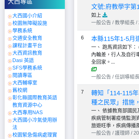
大西專區
文號:府教學字第11
如上
大西國小介紹
一般公告 / 教學組長 / 20
校園無障礙設施
學務系統
6
本縣115年1-5
交通安全教育
課程計畫平台
一、 跑馬資訊如下：
大西資訊教育
內輪差，行人及自行車
Dasi 英語
全回家。...
SFS學務系統
閱讀專區
一般公告 / 任訓導組長 / 2
大西輔導室
舊校網
7
轉知「114-11
彰化縣國際教育英語
種之民眾」措施，
教育資源中心
一、 依據教育部國民及
大西專用NAS
疾病管制署疫情監測資
大西國小冷氣使用辦
旅遊旺季，疾病傳播風
法
一般公告 / 護理師 / 2026
校園緊急傷病處理實