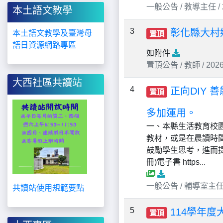
一般公告 / 教導主任 / 20
本土語文教學
3
彰化縣大村
本土語文教學及臺灣母
置頂
語日資源網路專區
如附件
置頂公告 / 教師 / 2026-
大西社區共讀站
4
正向DIY 
置頂
多加運用。
一、本縣生活教育校
教材，或是在晨讀時
鼓勵學生思考，進而提
冊)電子書 https...
一般公告 / 輔導室主任 / 2
共讀站使用規範要點
5
114學年
置頂