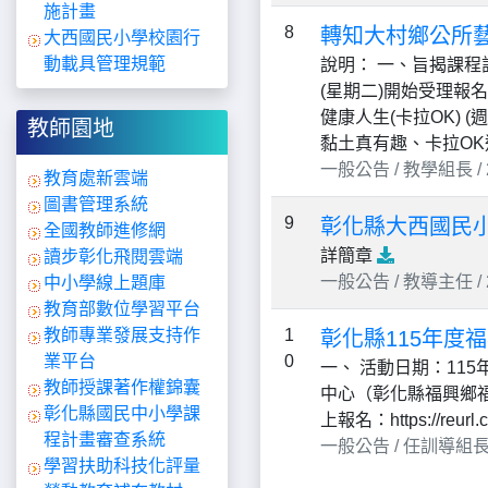
施計畫
8
轉知大村鄉公所
大西國民小學校園行
動載具管理規範
說明： 一、旨揭課程訂於
(星期二)開始受理報
健康人生(卡拉OK) 
教師園地
黏土真有趣、卡拉OK進
一般公告 / 教學組長 / 20
教育處新雲端
圖書管理系統
9
彰化縣大西國民
全國教師進修網
詳簡章
讀步彰化飛閱雲端
一般公告 / 教導主任 / 20
中小學線上題庫
教育部數位學習平台
1
教師專業發展支持作
彰化縣115年度
0
業平台
一、 活動日期：11
教師授課著作權錦囊
中心（彰化縣福興鄉福寶
彰化縣國民中小學課
上報名：https://reurl.
程計畫審查系統
一般公告 / 任訓導組長 / 2
學習扶助科技化評量