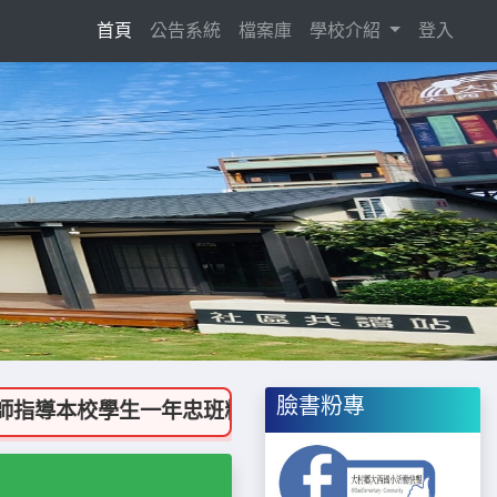
(current)
首頁
公告系統
檔案庫
學校介紹
登入
Next
臉書粉專
導本校學生一年忠班粘志豪、四年忠班楊知瑾參加彰化縣