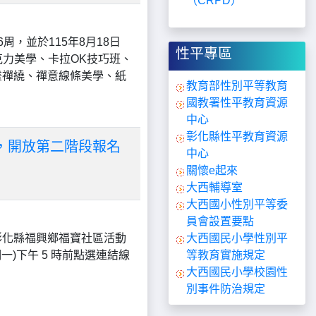
（CRPD）
6周，並於115年8月18日
性平專區
克力美學、卡拉OK技巧班、
粉彩畫禪繞、禪意線條美學、紙
教育部性別平等教育
國教署性平教育資源
中心
彰化縣性平教育資源
，開放第二階段報名
中心
關懷e起來
大西輔導室
大西國小性別平等委
員會設置要點
：彰化縣福興鄉福寶社區活動
大西國民小學性別平
一)下午 5 時前點選連結線
等教育實施規定
大西國民小學校園性
別事件防治規定