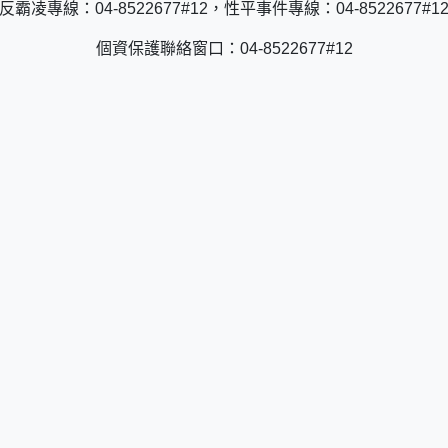
反霸凌專線：04-8522677#12，性平事件專線：04-8522677#1
個資保護聯絡窗口：04-8522677#12