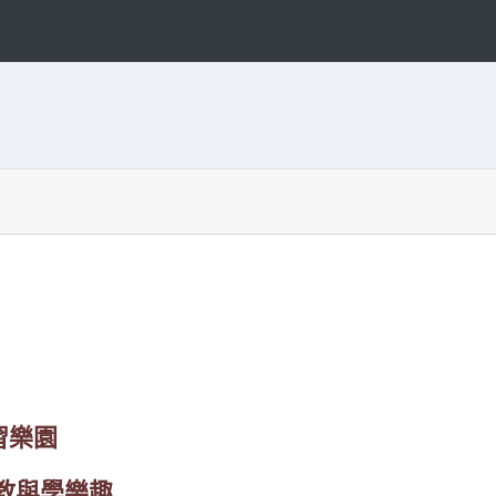
習樂園
教與學樂趣