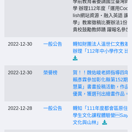
學前教育署委請國立臺灣師
學 辦理112年度「運用Cool 
lish網站資源‧融入英語 課
學」教案徵稿比賽辦法1份
貴校鼓勵教師踴 躍報名參加
2022-12-30
一般公告
轉知財團法人溫世仁文教基
辦理「112年中小學作文 比
2022-12-30
榮譽榜
賀！！魏佑峻老師指導四年
賴彥霖參加彰化縣第152期 
慧菓」書畫投稿活動，作品
優異，獲選刊出繪畫作品。
2022-12-28
一般公告
轉知「111年度都會區原住
學生文化課程體驗營SaySiy
文化與山林」