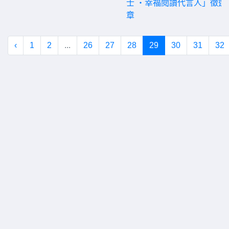
士 ‧幸福閱讀代言人」徵選
章
‹
1
2
...
26
27
28
29
30
31
32