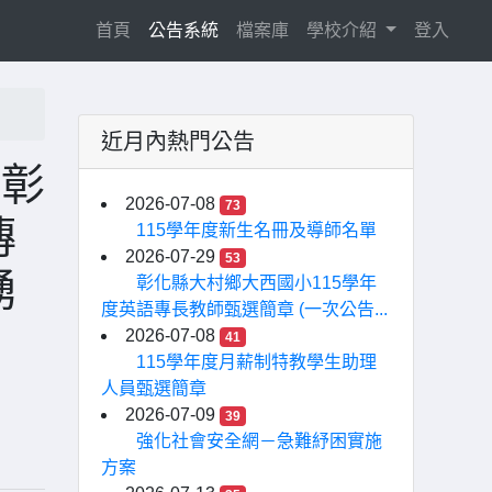
(current)
首頁
公告系統
檔案庫
學校介紹
登入
近月內熱門公告
「彰
2026-07-08
73
傳
115學年度新生名冊及導師名單
2026-07-29
53
踴
彰化縣大村鄉大西國小115學年
度英語專長教師甄選簡章 (一次公告...
2026-07-08
41
115學年度月薪制特教學生助理
人員甄選簡章
2026-07-09
39
強化社會安全網－急難紓困實施
方案