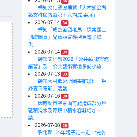
2026-07-13
35
轉知文化藝廊展覽「大村鄉公所
藝文推廣教育第十六期成 果展」
2026-07-14
34
轉知「成為識圖老馬－探索國土
測繪圖資」兒童版宣導摺頁電子檔
供...
2026-07-14
34
轉知文化部2026「公共藝 術實務
講習」及「公共藝術實地參訪小旅...
2026-07-13
33
轉知大村鄉公所圖書館辦理「戶
外夏日電影」活動
2026-07-16
30
因應颱風與豪雨可能造成部分地
區積淹水及環境中積水容器增加，
請...
2026-07-08
29
彰化縣115年親子走一走，快樂