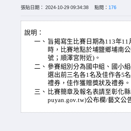
張貼日期： 2024-10-29 09:34:38 點閱：
176
說明：
一、
旨揭寫生比賽日期為113年11月
時，比賽地點於埔鹽鄉埔南公園
號；順澤宮附近)。
二、
參賽組別分為國中組、國小組(
選出前三名各1名及佳作各5
禮券，佳作獲贈獎狀及禮券。
三、
比賽簡章及報名表請至彰化縣埔鹽鄉
puyan.gov.tw)公布欄/