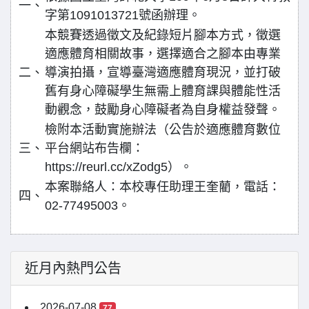
一、
字第1091013721號函辦理。
本競賽透過徵文及紀錄短片腳本方式，徵選
適應體育相關故事，選擇適合之腳本由專業
二、
導演拍攝，宣導臺灣適應體育現況，並打破
舊有身心障礙學生無需上體育課與體能性活
動觀念，鼓勵身心障礙者為自身權益發聲。
檢附本活動實施辦法（公告於適應體育數位
三、
平台網站布告欄：
https://reurl.cc/xZodg5）。
本案聯絡人：本校專任助理王奎藺，電話：
四、
02-77495003。
近月內熱門公告
2026-07-08
77