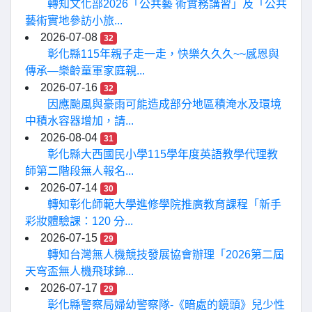
轉知文化部2026「公共藝 術實務講習」及「公共
藝術實地參訪小旅...
2026-07-08
32
彰化縣115年親子走一走，快樂久久久~~感恩與
傳承—樂齡童軍家庭親...
2026-07-16
32
因應颱風與豪雨可能造成部分地區積淹水及環境
中積水容器增加，請...
2026-08-04
31
彰化縣大西國民小學115學年度英語教學代理教
師第二階段無人報名...
2026-07-14
30
轉知彰化師範大學進修學院推廣教育課程「新手
彩妝體驗課：120 分...
2026-07-15
29
轉知台灣無人機競技發展協會辦理「2026第二屆
天穹盃無人機飛球錦...
2026-07-17
29
彰化縣警察局婦幼警察隊-《暗處的鏡頭》兒少性