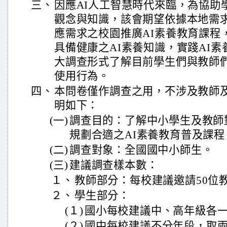
三、
因應AI人工智慧時代來臨，為協助
觀念與知識，該會期望依據本地需
應需求之校園推廣AI素養教育課程
具備健康之AI素養知識，實踐AI
大調查形式了解目前學生們與教師們
使用行為。
四、
本問卷僅作調查之用，不涉及教師
明如下：
(一)
調查目的：了解中小學生及教師
規劃合適之AI素養教育普及課程
(二)
調查對象：全國國中小師生。
(三)
建議調查樣本數：
１、
教師部分：每校建議邀請50位
２、
學生部分：
(１)
國小每校建議中、高年級各
(２)
國中每校建議不分年段，取