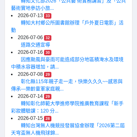
轉知文化部2026「公共藝 術實務講習」及「公共
藝術實地參訪小旅...
2026-07-13
33
轉知大村鄉公所圖書館辦理「戶外夏日電影」活
動
2026-07-06
32
道路交通宣導
2026-07-16
30
因應颱風與豪雨可能造成部分地區積淹水及環境
中積水容器增加，請...
2026-07-08
29
彰化縣115年親子走一走，快樂久久久~~感恩與
傳承—樂齡童軍家庭親...
2026-07-14
29
轉知彰化師範大學進修學院推廣教育課程「新手
彩妝體驗課：120 分...
2026-07-15
28
轉知台灣無人機競技發展協會辦理「2026第二屆
天穹盃無人機飛球錦...