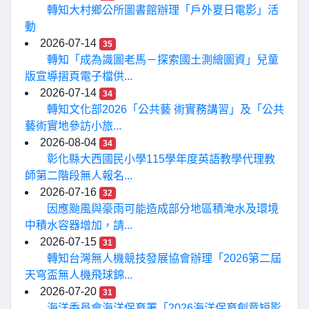
轉知大村鄉公所圖書館辦理「戶外夏日電影」活
動
2026-07-14
35
轉知「成為識圖老馬－探索國土測繪圖資」兒童
版宣導摺頁電子檔供...
2026-07-14
34
轉知文化部2026「公共藝 術實務講習」及「公共
藝術實地參訪小旅...
2026-08-04
34
彰化縣大西國民小學115學年度英語教學代理教
師第二階段無人報名...
2026-07-16
32
因應颱風與豪雨可能造成部分地區積淹水及環境
中積水容器增加，請...
2026-07-15
31
轉知台灣無人機競技發展協會辦理「2026第二屆
天穹盃無人機飛球錦...
2026-07-20
31
海洋委員會海洋保育署「2026海洋保育創意短影