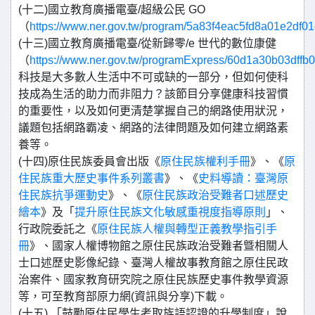
(十二)國立教育廣播電臺/超級公民 GO
（
https://www.ner.gov.tw/program/5a83f4eac5fd8a01e2df01
(十三)國立教育廣播電臺/從新歸零/e 世代的數位康健
（
https://www.ner.gov.tw/programExpress/60d1a30b03dff
科技是大多數人生活中不可或缺的一部分，但如何使科
技成為生活的助力而非阻力？該節目分享健康科技習慣
的重要性，以及如何更清楚掌握自己的網路使用狀況，
議題包括網路霸凌、網路的法律問題及如何建立網路素
養等。
(十四)原住民族委員會出版《
原住民族權利手冊
》、《
原
住民族重大歷史事件系列叢書
》、《
史料導讀：臺灣原
住民族抗爭運動史
》、《
原住民族政治受難者口述歷史
繪本
》及「
提升原住民族文化敏感重視度指導原則
」、
行政院委託之《
原住民族人權與轉型正義教學指引手
冊
》、國家人權博物館之原住民族政治受難者曁相關人
士口述歷史影像紀錄、臺灣人權故事教育館之原住民政
治案件、國家教育研究院之原住民族歷史事件教學資源
等，可至教育部原力網(資訊與分享)下載。
(十五) 「鼓勵原住民學生考取族語認證的升學制度」說