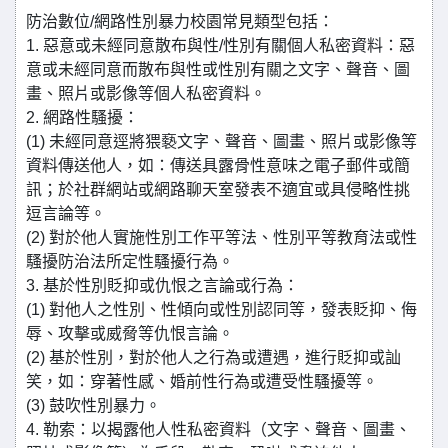
防治數位/網路性別暴力校園常見類型包括：
1. 惡意或未經同意散布與性/性別有關個人私密資料：惡
意或未經同意而散布與性或性別有關之文字、聲音、圖
畫、照片或影像等個人私密資料。
2. 網路性騷擾：
(1) 未經同意逕將猥褻文字、聲音、圖畫、照片或影像等
資料傳送他人，如：傳送具露骨性意味之電子郵件或簡
訊；於社群網站或網路聊天室發表不適宜或具侵略性挑
逗言論等。
(2) 對於他人實施性別工作平等法、性別平等教育法或性
騷擾防治法所定性騷擾行為。
3. 基於性別貶抑或仇恨之言論或行為：
(1) 對他人之性別、性傾向或性別認同等，發表貶抑、侮
辱、攻擊或威脅等仇恨言論。
(2) 基於性別，對於他人之行為或遭遇，進行貶抑或訕
笑，如：穿著性感、婚前性行為或遭受性騷擾等。
(3) 鼓吹性別暴力。
4. 勒索：以揭露他人性私密資料（文字、聲音、圖畫、