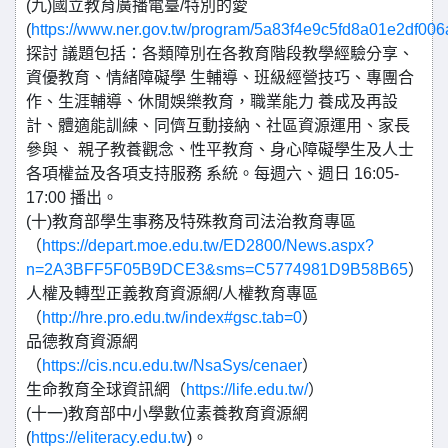
(九)國立教育廣播電臺/特別的愛
(
https://www.ner.gov.tw/program/5a83f4e9c5fd8a01e2df006
探討 議題包括：各類障別在各教育階段教學經驗分享、
資優教育、情緒障礙學 生輔導、班級經營技巧、專團合
作、生涯輔導、休閒娛樂教育，職業能力 養成及再設
計、體適能訓練、同儕互動接納、社區資源運用、家長
參與、 親子教養觀念、性平教育、身心障礙學生及人士
各項權益及各項支持服務 系統。每週六、週日 16:05-
17:00 播出。
(十)教育部學生事務及特殊教育司法治教育專區
（
https://depart.moe.edu.tw/ED2800/News.aspx?
n=2A3BFF5F05B9DCE3&sms=C5774981D9B58B65
）
人權及轉型正義教育資源網/人權教育專區
（
http://hre.pro.edu.tw/index#gsc.tab=0
）
品德教育資源網
（
https://cis.ncu.edu.tw/NsaSys/cenaer
）
生命教育全球資訊網（
https://life.edu.tw/
）
(十一)教育部中小學數位素養教育資源網
(
https://eliteracy.edu.tw
)。