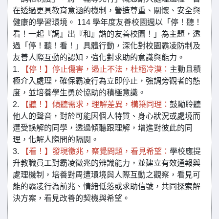
在透過更具教育意涵的機制，營造尊重、關懷、安全與
健康的學習環境。 114 學年度友善校園週以「停！聽！
看！一起『調』出『和』諧的友善校園！」為主題，透
過「停！聽！看！」具體行動，深化對校園霸凌防制及
友善人際互動的認知，強化對求助的意識與能力。
1.
【停！】停止傷害，遏止不法，杜絕冷漠：
主動且積
極介入處理，確保霸凌行為立即停止，強調旁觀者的態
度，並培養學生勇於協助的積極意識。
2.
【聽！】傾聽需求，理解差異，構築同理：
鼓勵聆聽
他人的聲音，對於可能因個人特質、身心狀況或處境而
遭受誤解的同學，透過傾聽跟理解，增進對彼此的同
理，化解人際間的隔閡。
3.
【看！】發現徵兆，察覺問題，看見希望：
學校應提
升教職員工對霸凌徵兆的辨識能力，並建立有效通報與
處理機制，培養對周遭環境與人際互動之觀察，看見可
能的霸凌行為前兆、情緒低落或求助信號，共同探索解
決方案，看見改善的契機與希望。