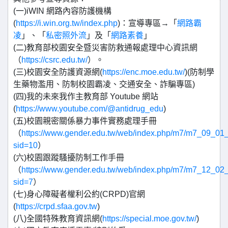
(一)iWIN 網路內容防護機構
(
https://i.win.org.tw/index.php
)：宣導專區→「
網路霸
凌
」、「
私密照外流
」及「
網路素養
」
(二)教育部校園安全暨災害防救通報處理中心資訊網
（
https://csrc.edu.tw/
）。
(三)校園安全防護資源網(
https://enc.moe.edu.tw/
)(防制學
生藥物濫用、防制校園霸凌、交通安全、詐騙專區)
(四)我的未來我作主教育部 Youtube 網站
(
https://www.youtube.com/@antidrug_edu
)
(五)校園親密關係暴力事件實務處理手冊
（
https://www.gender.edu.tw/web/index.php/m7/m7_09_01
sid=10
）
(六)校園跟蹤騷擾防制工作手冊
（
https://www.gender.edu.tw/web/index.php/m7/m7_12_02
sid=7
）
(七)身心障礙者權利公約(CRPD)官網
(
https://crpd.sfaa.gov.tw
)
(八)全國特殊教育資訊網(
https://special.moe.gov.tw/
)