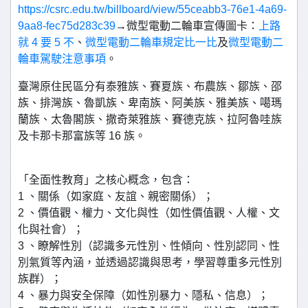
https://csrc.edu.tw/billboard/view/55ceabb3-76e1-4a69-
9aa8-fec75d283c39
→微型電動二輪車宣傳圖卡：
上路
就 4 要 5 不
、
微型電動二輪車規定比一比
及
微型電動二
輪車駕駛注意事項
。
臺灣原住民區分有泰雅族、賽夏族、布農族、鄒族、邵
族、排灣族、魯凱族、卑南族、阿美族、雅美族、噶瑪
蘭族、太魯閣族、撒奇萊雅族、賽德克族、拉阿魯哇族
及卡那卡那富族等 16 族。
「全面性教育」之核心概念，包含：
1 、關係（如家庭、友誼、親密關係）；
2 、價值觀、權力、文化與性（如性價值觀、人權、文
化與社會）；
3 、瞭解性別（認識多元性別、性傾向、性別認同、性
別氣質等內涵，並透過認識與思考，學習尊重多元性別
族群）；
4 、暴力與安全保障（如性別暴力、隱私、信息）；