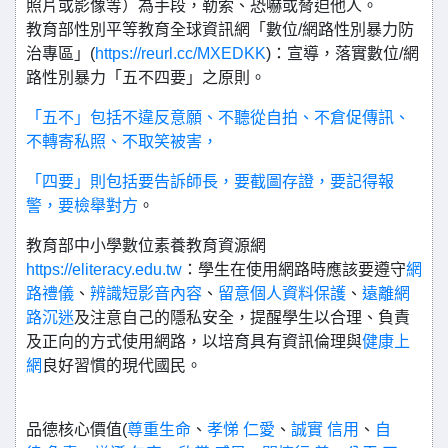
照片或影像等）為手段，勒索、恐嚇或脅迫他人。
教育部性別平等教育全球資訊網「數位/網路性別暴力防
治專區」(
https://reurl.cc/MXEDKK
)：宣導，落實數位/網
路性別暴力「五不四要」之原則。
「五不」包括不違反意願、不聽從自拍、不倉促傳訊、
不轉寄私照、不取笑被害，
「四要」則包括要告訴師長，要截圖存證，要記得報
警，要檢舉對方
。
教育部中小學數位素養教育資源網
https://eliteracy.edu.tw
：學生在使用網路時應該要遵守
網
路禮儀
、
辨識短影音內容
、
留意個人資料保護
、
遠離網
路沉迷
及注意自己的隱私安全，提醒學生以合理、負責
及正向的方式使用網路，以培育具有資訊倫理與
健康上
網
良好習慣的現代國民。
品德核心價值(
尊重生命
、
孝悌
仁愛
、
誠實
信用
、
自