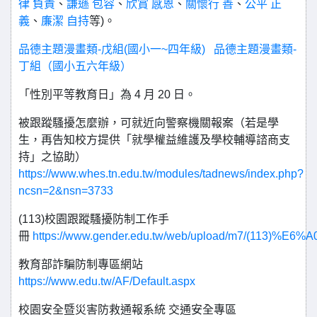
律
負責
、
謙遜
包容
、
欣賞
感恩
、
關懷行 善
、
公平
正
義
、
廉潔
自持
等)。
品德主題漫畫類-戊組(國小一~四年級)
品德主題漫畫類-
丁組（國小五六年級）
「性別平等教育日」為 4 月 20 日。
被跟蹤騷擾怎麼辦，可就近向警察機關報案（若是學
生，再告知校方提供「就學權益維護及學校輔導諮商支
持」之協助）
https://www.whes.tn.edu.tw/modules/tadnews/index.php?
ncsn=2&nsn=3733
(113)校園跟蹤騷擾防制工作手
冊
https://www.gender.edu.tw/web/upload/m7
教育部詐騙防制專區網站
https://www.edu.tw/AF/Default.aspx
校園安全暨災害防救通報系統 交通安全專區