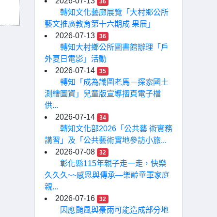
2026-07-13
36
轉知文化藝廊展覽「大村鄉公所
藝文推廣教育第十六期成 果展」
2026-07-13
36
轉知大村鄉公所圖書館辦理「戶
外夏日電影」活動
2026-07-14
35
轉知「成為識圖老馬－探索國土
測繪圖資」兒童版宣導摺頁電子檔
供...
2026-07-14
34
轉知文化部2026「公共藝 術實務
講習」及「公共藝術實地參訪小旅...
2026-07-08
32
彰化縣115年親子走一走，快樂
久久久~~感恩與傳承—樂齡童軍家庭
親...
2026-07-16
32
因應颱風與豪雨可能造成部分地