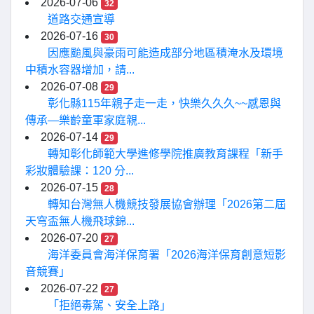
2026-07-06
32
道路交通宣導
2026-07-16
30
因應颱風與豪雨可能造成部分地區積淹水及環境
中積水容器增加，請...
2026-07-08
29
彰化縣115年親子走一走，快樂久久久~~感恩與
傳承—樂齡童軍家庭親...
2026-07-14
29
轉知彰化師範大學進修學院推廣教育課程「新手
彩妝體驗課：120 分...
2026-07-15
28
轉知台灣無人機競技發展協會辦理「2026第二屆
天穹盃無人機飛球錦...
2026-07-20
27
海洋委員會海洋保育署「2026海洋保育創意短影
音競賽」
2026-07-22
27
「拒絕毒駕、安全上路」