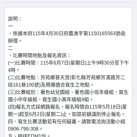
說明：
一
、依據本府115年4月30日府農漁字第1150165563號函
辦理。
二
、比賽時間地點及報名資訊：
(一)比賽時間：115年6月7日(星期日)上午9時30分至下午
4時。
(二)比賽地點：芳苑鄉普天宮(彰化縣芳苑鄉芳漢路芳二
段161巷100號)及周邊適合寫生之地點。
(三)比賽組別：著色幼兒園組、著色國小低年級組、寫生
國小中年級組、寫生國小高年級組4組。
(四)報名方式採網路報名，報名時間自115年5月18日(星
期一)起至6月2日(星期二)止，如提前額滿則停止報名。
四、寫生比賽活動若有任何疑義，請致電洽詢活動小組
0906-799-308。
五、檢送EDM1份。