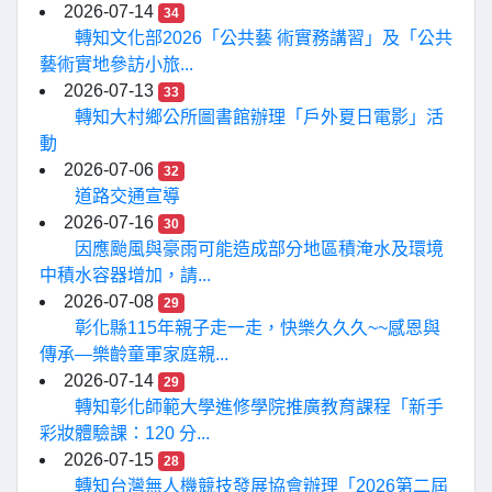
2026-07-14
34
轉知文化部2026「公共藝 術實務講習」及「公共
藝術實地參訪小旅...
2026-07-13
33
轉知大村鄉公所圖書館辦理「戶外夏日電影」活
動
2026-07-06
32
道路交通宣導
2026-07-16
30
因應颱風與豪雨可能造成部分地區積淹水及環境
中積水容器增加，請...
2026-07-08
29
彰化縣115年親子走一走，快樂久久久~~感恩與
傳承—樂齡童軍家庭親...
2026-07-14
29
轉知彰化師範大學進修學院推廣教育課程「新手
彩妝體驗課：120 分...
2026-07-15
28
轉知台灣無人機競技發展協會辦理「2026第二屆