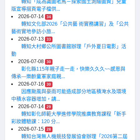
轉知「成為識圖老馬－探索國土測繪圖資」兒童
版宣導摺頁電子檔供...
2026-07-14
34
轉知文化部2026「公共藝 術實務講習」及「公共
藝術實地參訪小旅...
2026-07-13
33
轉知大村鄉公所圖書館辦理「戶外夏日電影」活
動
2026-07-08
30
彰化縣115年親子走一走，快樂久久久~~感恩與
傳承—樂齡童軍家庭親...
2026-07-16
30
因應颱風與豪雨可能造成部分地區積淹水及環境
中積水容器增加，請...
2026-07-14
29
轉知彰化師範大學進修學院推廣教育課程「新手
彩妝體驗課：120 分...
2026-07-15
28
轉知台灣無人機競技發展協會辦理「2026第二屆