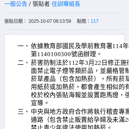
一般公告
/ 張貼者
任訓導組長
張貼日期： 2025-10-07 08:13:59 點閱：
117
一、
依據教育部國民及學前教育署114年
第1140100300號函辦理。
二、
菸害防制法於112年3月22日修正
面禁止電子煙等類菸品，並嚴格管
菸草產品（包含加熱菸）。所有菸
用紙菸或加熱菸，都會產生相似的
校於校內張貼海報並設置跑馬燈，
宣導。
三、
中央與地方政府合作將執行稽查專
通路（包含禁止販賣給孕婦及未滿2
禁止青少年違法使用加熱菸。