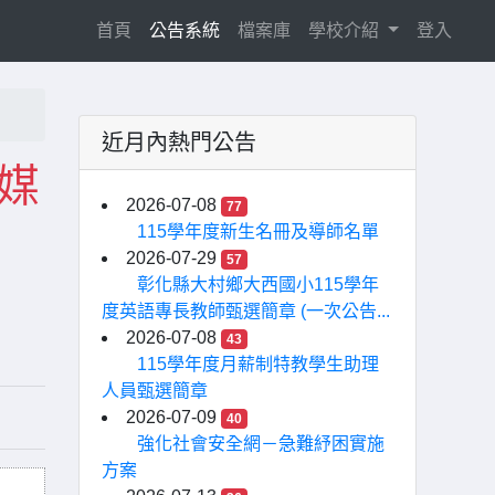
(current)
首頁
公告系統
檔案庫
學校介紹
登入
近月內熱門公告
案媒
2026-07-08
77
115學年度新生名冊及導師名單
2026-07-29
57
彰化縣大村鄉大西國小115學年
度英語專長教師甄選簡章 (一次公告...
2026-07-08
43
115學年度月薪制特教學生助理
人員甄選簡章
2026-07-09
40
強化社會安全網－急難紓困實施
方案