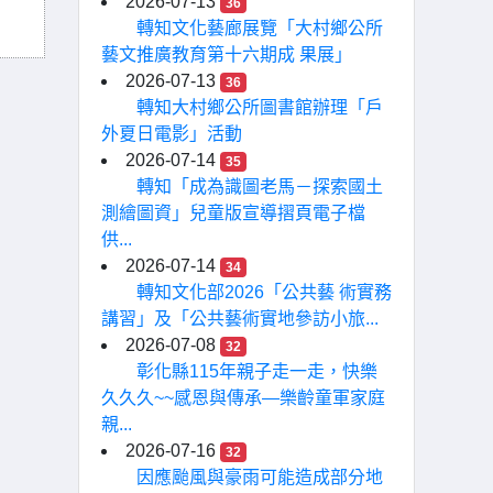
2026-07-13
36
轉知文化藝廊展覽「大村鄉公所
藝文推廣教育第十六期成 果展」
2026-07-13
36
轉知大村鄉公所圖書館辦理「戶
外夏日電影」活動
2026-07-14
35
轉知「成為識圖老馬－探索國土
測繪圖資」兒童版宣導摺頁電子檔
供...
2026-07-14
34
轉知文化部2026「公共藝 術實務
講習」及「公共藝術實地參訪小旅...
2026-07-08
32
彰化縣115年親子走一走，快樂
久久久~~感恩與傳承—樂齡童軍家庭
親...
2026-07-16
32
因應颱風與豪雨可能造成部分地