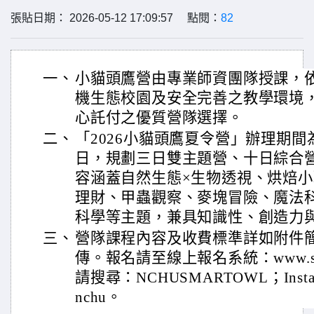
張貼日期： 2026-05-12 17:09:57 點閱：
82
一、
小貓頭鷹營由專業師資團隊授課，
機生態校園及安全完善之教學環境
心託付之優質營隊選擇。
二、
「2026小貓頭鷹夏令營」辦理期間為1
日，規劃三日雙主題營、十日綜合
容涵蓋自然生態×生物透視、烘焙
理財、甲蟲觀察、麥塊冒險、魔法
科學等主題，兼具知識性、創造力
三、
營隊課程內容及收費標準詳如附件
傳。報名請至線上報名系統：www.siile
請搜尋：NCHUSMARTOWL；Instagr
nchu。