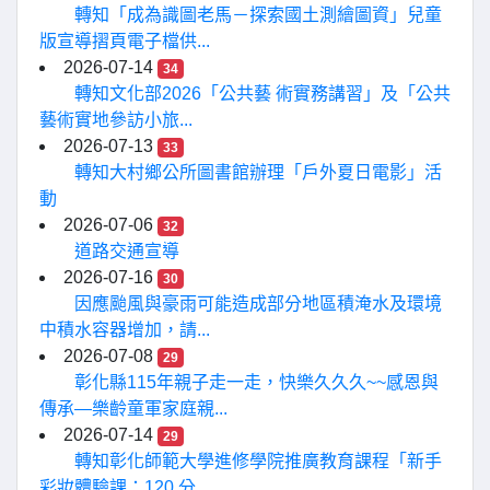
轉知「成為識圖老馬－探索國土測繪圖資」兒童
版宣導摺頁電子檔供...
2026-07-14
34
轉知文化部2026「公共藝 術實務講習」及「公共
藝術實地參訪小旅...
2026-07-13
33
轉知大村鄉公所圖書館辦理「戶外夏日電影」活
動
2026-07-06
32
道路交通宣導
2026-07-16
30
因應颱風與豪雨可能造成部分地區積淹水及環境
中積水容器增加，請...
2026-07-08
29
彰化縣115年親子走一走，快樂久久久~~感恩與
傳承—樂齡童軍家庭親...
2026-07-14
29
轉知彰化師範大學進修學院推廣教育課程「新手
彩妝體驗課：120 分...